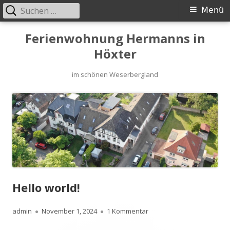
Suche
Primäres
Menü
nach:
Menü
Springe
Ferienwohnung Hermanns in
zum
Höxter
Inhalt
im schönen Weserbergland
Hello world!
Autor
Veröffentlicht
zu Hello world!
admin
November 1, 2024
1 Kommentar
am