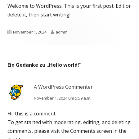
Welcome to WordPress. This is your first post. Edit or
delete it, then start writing!
Veröffentlicht
Autor
November 1, 2024
admin
am
Ein Gedanke zu „
Hello world!
“
A WordPress Commenter
November 1, 2024 um 5:59 a.m.
Hi, this is a comment.
To get started with moderating, editing, and deleting
comments, please visit the Comments screen in the